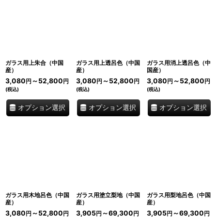
表示数
:
並び順
:
ガラス用上朱合（中国
ガラス用上透呂色（中国
ガラス用消上透呂色（中
産）
産）
国産）
絞り込む
3,080
～52,800
3,080
～52,800
3,080
～52,800
円
円
円
円
円
円
(税込)
(税込)
(税込)
オプション選択
オプション選択
オプション選択
ガラス用木地呂色（中国
ガラス用塗立梨地（中国
ガラス用梨地呂色（中国
産）
産）
産）
3,080
～52,800
3,905
～69,300
3,905
～69,300
円
円
円
円
円
円