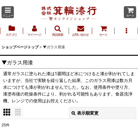
メニュー
カート
カテゴリ
マイページ
商品検索
お問い合わせ
カート
ショップページトップ
>
▼ガラス用漆
▼ガラス用漆
通常ガラスに塗られた漆は1週間ほど水につけると漆が剥がれてしま
いますが、当社で実験を繰り返した結果、このガラス用漆は数カ月
水につけても漆が剥がれませんでした。なお、使用条件や塗り方、
漆塗布後の乾燥条件により、剥がれる可能性もあります。食器洗浄
機、レンジでの使用はお控えください。
表示順変更
閉じる
25
件
サブカテゴリ
: