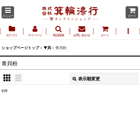
メニュー
カート
カテゴリ
マイページ
商品検索
お問い合わせ
カート
ショップページトップ
>
▼貝
>
青貝粉
青貝粉
表示順変更
閉じる
6
件
表示数
:
並び順
:
絞り込む