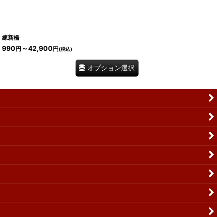
練新橋
990
～42,900
円
円
(税込)
オプション選択