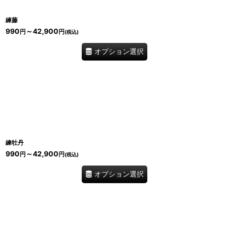
練藤
990
～42,900
円
円
(税込)
オプション選択
練牡丹
990
～42,900
円
円
(税込)
オプション選択