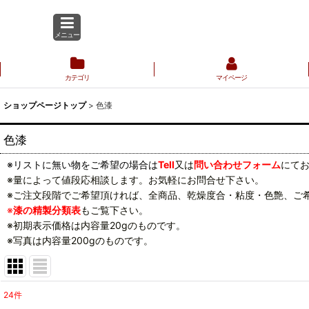
メニュー
カテゴリ
マイページ
ショップページトップ
>
色漆
色漆
※リストに無い物をご希望の場合は
Tell
又は
問い合わせフォーム
にて
※量によって値段応相談します。お気軽にお問合せ下さい。
※ご注文段階でご希望頂ければ、全商品、乾燥度合・粘度・色艶、ご
※
漆の精製分類表
もご覧下さい。
※初期表示価格は内容量20gのものです。
※写真は内容量200gのものです。
24
件