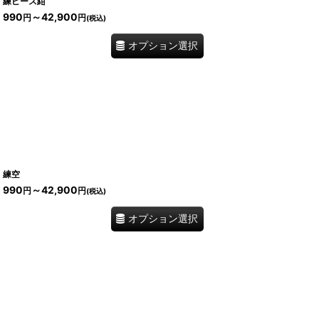
練ピース紺
990
～42,900
円
円
(税込)
オプション選択
練空
990
～42,900
円
円
(税込)
オプション選択