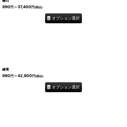
練白
990
～37,400
円
円
(税込)
オプション選択
練青
990
～42,900
円
円
(税込)
オプション選択