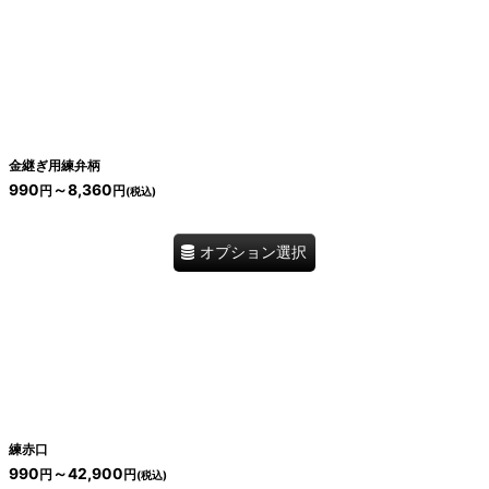
絞り込む
金継ぎ用練弁柄
990
～8,360
円
円
(税込)
オプション選択
練赤口
990
～42,900
円
円
(税込)