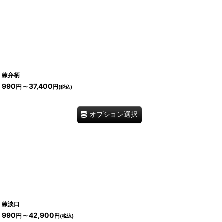
練弁柄
990
～37,400
円
円
(税込)
オプション選択
練淡口
990
～42,900
円
円
(税込)