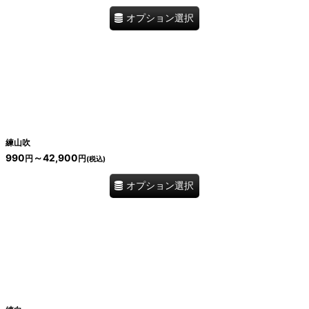
オプション選択
練山吹
990
～42,900
円
円
(税込)
オプション選択