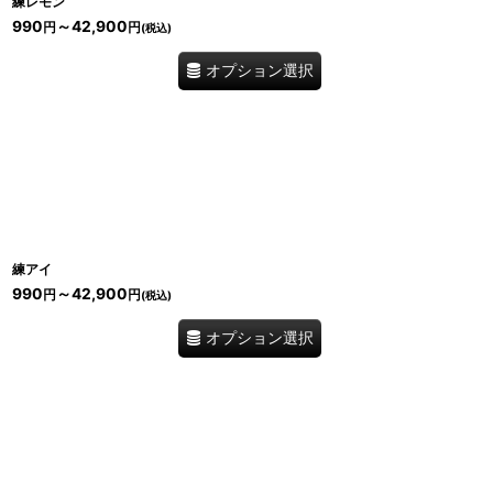
練レモン
990
～42,900
円
円
(税込)
オプション選択
練アイ
990
～42,900
円
円
(税込)
オプション選択