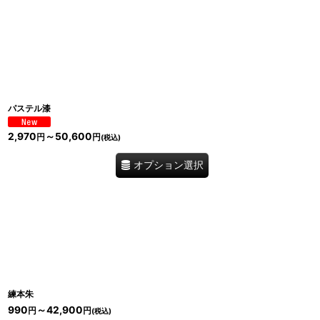
表示数
:
並び順
:
パステル漆
2,970
～50,600
円
円
(税込)
オプション選択
練本朱
990
～42,900
円
円
(税込)