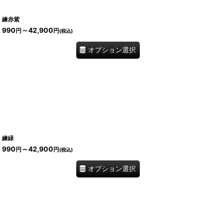
練赤紫
990
～42,900
円
円
(税込)
オプション選択
練緑
990
～42,900
円
円
(税込)
オプション選択