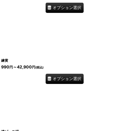
オプション選択
練黄
990
～42,900
円
円
(税込)
オプション選択