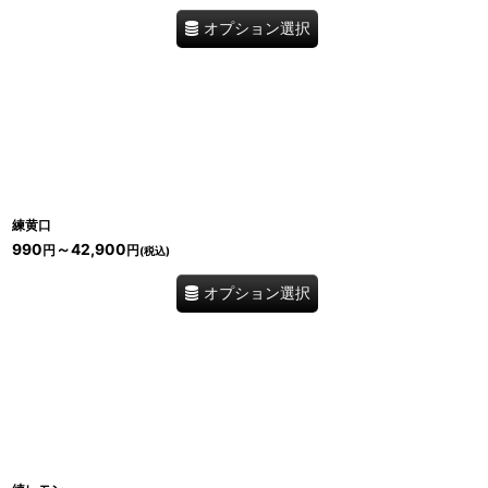
オプション選択
練黄口
990
～42,900
円
円
(税込)
オプション選択