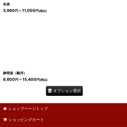
朴炭
3,960
～11,000
円
円
(税込)
静岡炭（駿河）
6,600
～15,400
円
円
(税込)
オプション選択
ショップページトップ
ショッピングカート