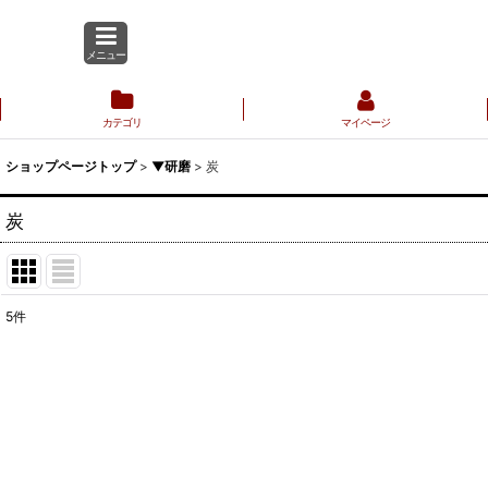
メニュー
カテゴリ
マイページ
ショップページトップ
>
▼研磨
>
炭
炭
5
件
表示数
:
並び順
: