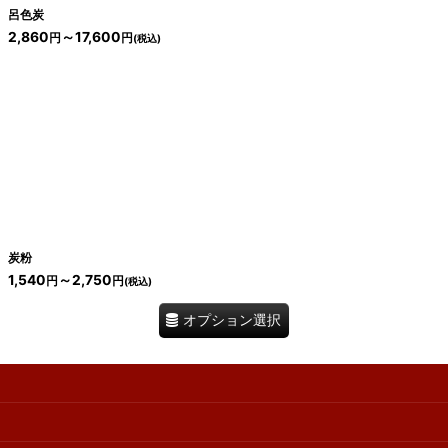
呂色炭
2,860
～17,600
円
円
(税込)
炭粉
1,540
～2,750
円
円
(税込)
オプション選択