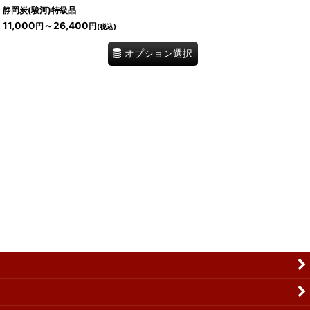
静岡炭(駿河)特級品
11,000
～26,400
円
円
(税込)
オプション選択