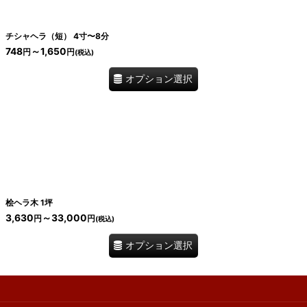
チシャヘラ（短） 4寸〜8分
748
～1,650
円
円
(税込)
オプション選択
桧ヘラ木 1坪
3,630
～33,000
円
円
(税込)
オプション選択