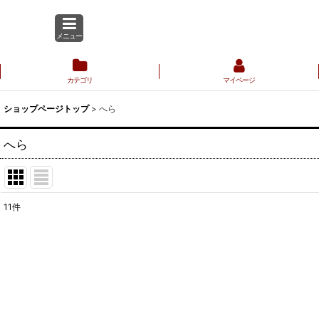
メニュー
カテゴリ
マイページ
ショップページトップ
>
へら
へら
11
件
表示数
:
並び順
: