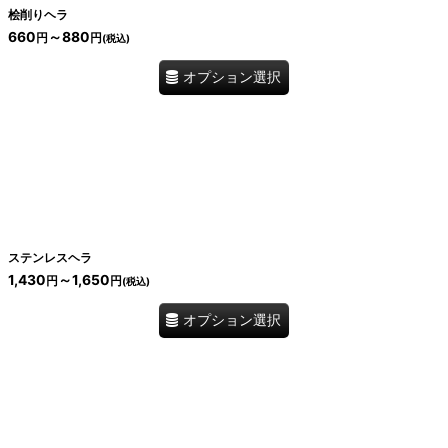
桧削りヘラ
660
～880
円
円
(税込)
オプション選択
ステンレスヘラ
1,430
～1,650
円
円
(税込)
オプション選択