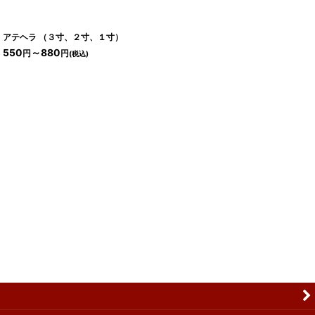
アテヘラ （３寸、２寸、１寸）
550
～880
円
円
(税込)