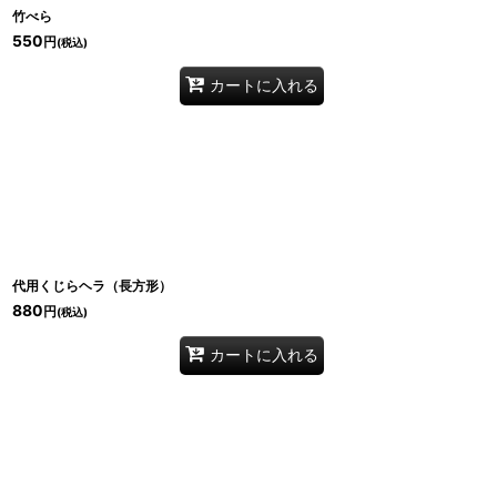
竹べら
550
円
(税込)
カートに入れる
代用くじらヘラ（長方形）
880
円
(税込)
カートに入れる