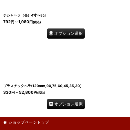
チシャヘラ（長）4寸〜8分
792
～1,980
円
円
(税込)
オプション選択
プラスチックヘラ(120mm,90,75,60,45,35,30）
330
～52,800
円
円
(税込)
オプション選択
ショップページトップ