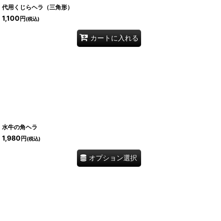
代用くじらヘラ（三角形）
1,100
円
(税込)
カートに入れる
水牛の角ヘラ
1,980
円
(税込)
オプション選択