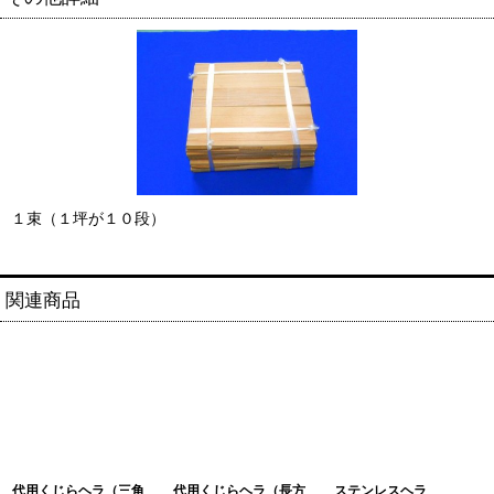
１束（１坪が１０段）
関連商品
代用くじらヘラ（三角
代用くじらヘラ（長方
ステンレスヘラ