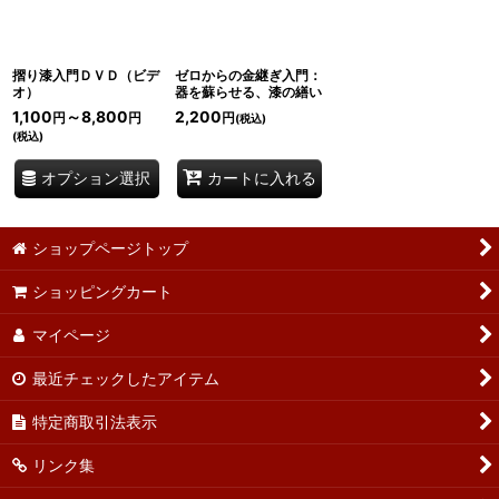
摺り漆入門ＤＶＤ（ビデ
ゼロからの金継ぎ入門：
オ）
器を蘇らせる、漆の繕い
1,100
～8,800
2,200
円
円
円
(税込)
(税込)
オプション選択
カートに入れる
ショップページトップ
ショッピングカート
マイページ
最近チェックしたアイテム
特定商取引法表示
リンク集