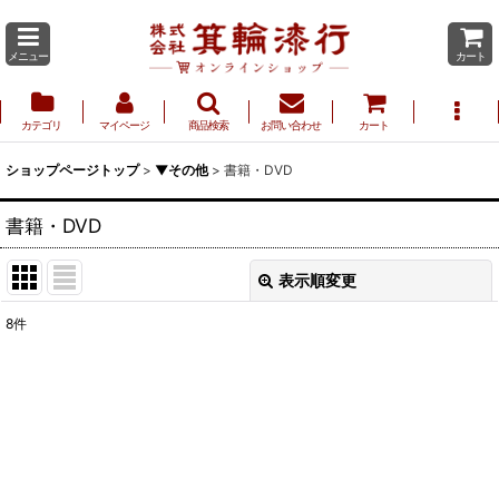
メニュー
カート
カテゴリ
マイページ
商品検索
お問い合わせ
カート
ショップページトップ
>
▼その他
>
書籍・DVD
書籍・DVD
表示順変更
閉じる
8
件
表示数
:
並び順
:
絞り込む