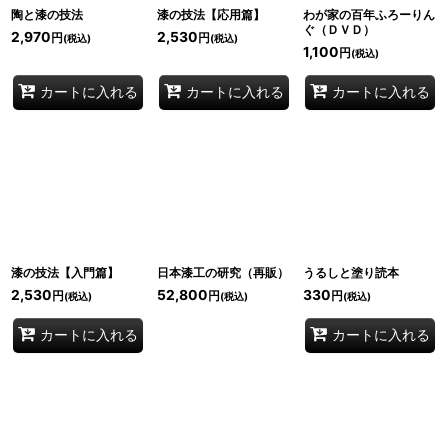
陶と漆の技法
漆の技法【応用篇】
わが家の百年ふろーりん
ぐ（ＤＶＤ）
2,970
2,530
円
円
(税込)
(税込)
1,100
円
(税込)
カートに入れる
カートに入れる
カートに入れる
漆の技法【入門篇】
日本漆工の研究（再販）
うるしと塗り読本
2,530
52,800
330
円
円
円
(税込)
(税込)
(税込)
カートに入れる
カートに入れる