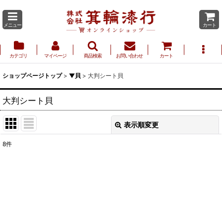
メニュー
カート
カテゴリ
マイページ
商品検索
お問い合わせ
カート
ショップページトップ
>
▼貝
>
大判シート貝
大判シート貝
表示順変更
閉じる
8
件
表示数
:
並び順
:
絞り込む