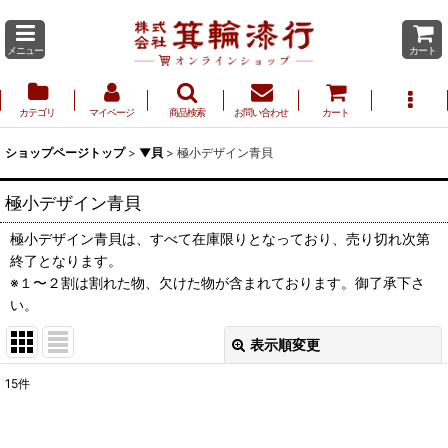
メニュー
カート
カテゴリ
マイページ
商品検索
お問い合わせ
カート
ショップページトップ
>
▼貝
>
極小デザイン青貝
極小デザイン青貝
極小デザイン青貝は、すべて在庫限りとなっており、売り切れ次第
終了となります。
※１〜２割は割れた物、欠けた物が含まれております。御了承下さ
い。
表示順変更
閉じる
15
件
表示数
: