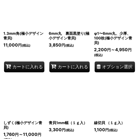
並び順
:
絞り込む
1.3mm角(極小デザイン
6mm丸 裏面黒塗り(極
φ1〜6mm丸、少厚、
青貝)
小デザイン青貝)
100枚(極小デザイン青
貝)
11,000
3,850
円
円
(税込)
(税込)
2,200
～4,950
円
円
(税込)
オプション選択
カートに入れる
カートに入れる
しずく(極小デザイン青
青貝1mm幅（１ｇ入）
線切貝 （１ｇ入）
貝)
3,300
1,100
円
円
(税込)
(税込)
1,760
～11,000
円
円