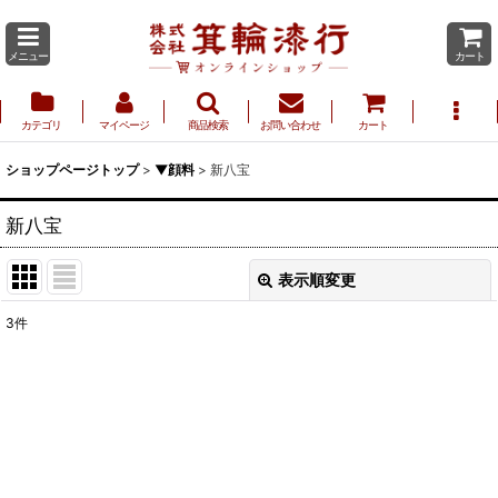
メニュー
カート
カテゴリ
マイページ
商品検索
お問い合わせ
カート
ショップページトップ
>
▼顔料
>
新八宝
新八宝
表示順変更
閉じる
3
件
表示数
:
並び順
:
絞り込む