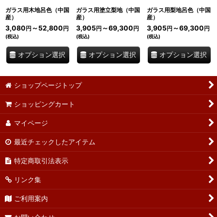
ガラス用木地呂色（中国
ガラス用塗立梨地（中国
ガラス用梨地呂色（中国
産）
産）
産）
3,080
～52,800
3,905
～69,300
3,905
～69,300
円
円
円
円
円
円
(税込)
(税込)
(税込)
オプション選択
オプション選択
オプション選択
ショップページトップ
ショッピングカート
マイページ
最近チェックしたアイテム
特定商取引法表示
リンク集
ご利用案内