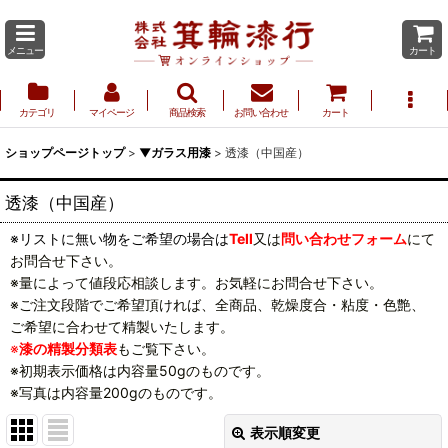
メニュー
カート
カテゴリ
マイページ
商品検索
お問い合わせ
カート
ショップページトップ
>
▼ガラス用漆
>
透漆（中国産）
透漆（中国産）
※リストに無い物をご希望の場合は
Tell
又は
問い合わせフォーム
にて
お問合せ下さい。
※量によって値段応相談します。お気軽にお問合せ下さい。
※ご注文段階でご希望頂ければ、全商品、乾燥度合・粘度・色艶、
ご希望に合わせて精製いたします。
※
漆の精製分類表
もご覧下さい。
※初期表示価格は内容量50gのものです。
※写真は内容量200gのものです。
表示順変更
閉じる