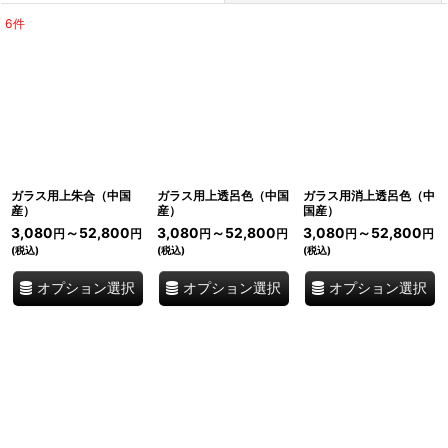
6
件
表示数
:
並び順
:
絞り込む
ガラス用上朱合（中国
ガラス用上透呂色（中国
ガラス用消上透呂色（中
産）
産）
国産）
3,080
～52,800
3,080
～52,800
3,080
～52,800
円
円
円
円
円
円
(税込)
(税込)
(税込)
オプション選択
オプション選択
オプション選択