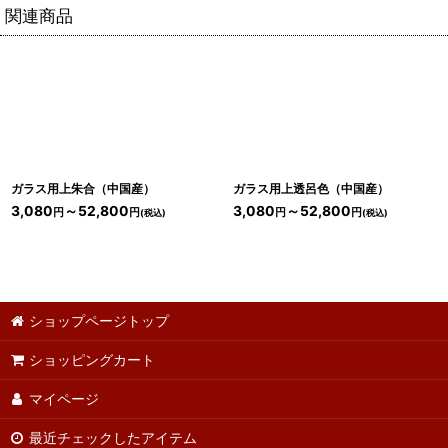
関連商品
ガラス用上朱合（中国産）
ガラス用上透呂色（中国産）
3,080
～52,800
3,080
～52,800
円
円
円
円
(税込)
(税込)
ショップページトップ
ショッピングカート
マイページ
最近チェックしたアイテム