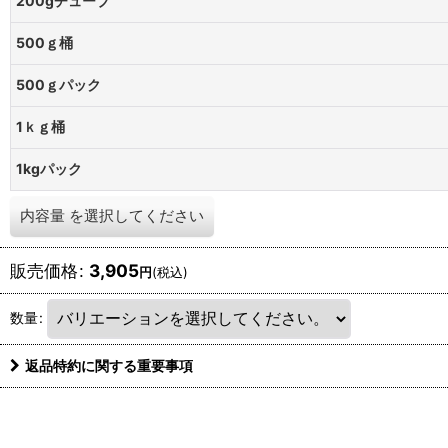
200gチューブ
500ｇ桶
500ｇパック
1ｋｇ桶
1kgパック
内容量
を選択してください
販売価格
:
3,905
円
(税込)
数量
:
返品特約に関する重要事項