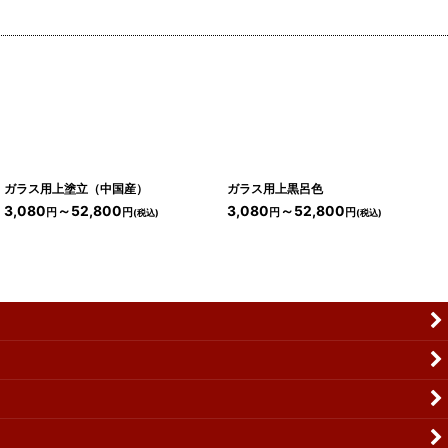
ガラス用上塗立（中国産）
ガラス用上黒呂色
3,080
～52,800
3,080
～52,800
円
円
円
円
(税込)
(税込)