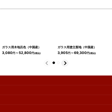
ガラス用木地呂色（中国産）
ガラス用塗立梨地（中国産）
3,080
～52,800
3,905
～69,300
円
円
円
円
(税込)
(税込)