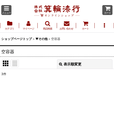
メニュー
カート
カテゴリ
マイページ
商品検索
お問い合わせ
カート
ショップページトップ
>
▼その他
>
空容器
空容器
表示順変更
閉じる
3
件
表示数
:
並び順
:
絞り込む