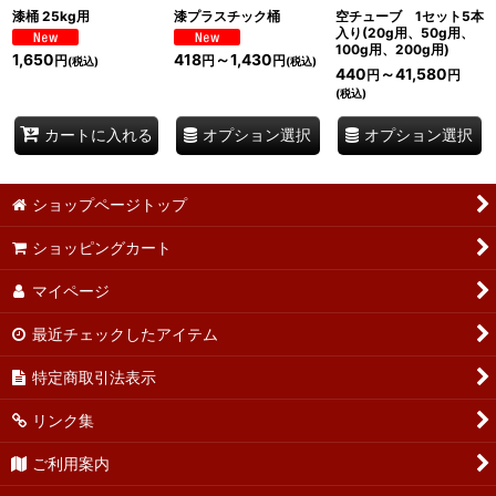
漆桶 25kg用
漆プラスチック桶
空チューブ 1セット5本
入り(20g用、50g用、
100g用、200g用)
1,650
418
～1,430
円
円
円
(税込)
(税込)
440
～41,580
円
円
(税込)
オプション選択
オプション選択
カートに入れる
ショップページトップ
ショッピングカート
マイページ
最近チェックしたアイテム
特定商取引法表示
リンク集
ご利用案内