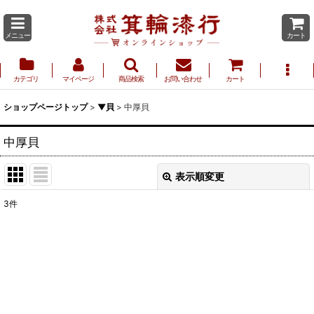
メニュー
カート
カテゴリ
マイページ
商品検索
お問い合わせ
カート
ショップページトップ
>
▼貝
>
中厚貝
中厚貝
表示順変更
閉じる
3
件
表示数
:
並び順
:
絞り込む