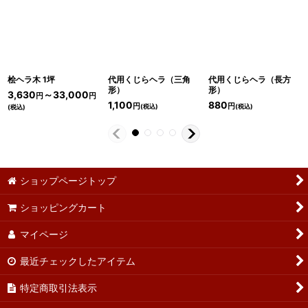
桧ヘラ木 1坪
代用くじらヘラ（三角
代用くじらヘラ（長方
形）
形）
3,630
～33,000
円
円
1,100
880
円
円
(税込)
(税込)
(税込)
ショップページトップ
ショッピングカート
マイページ
最近チェックしたアイテム
特定商取引法表示