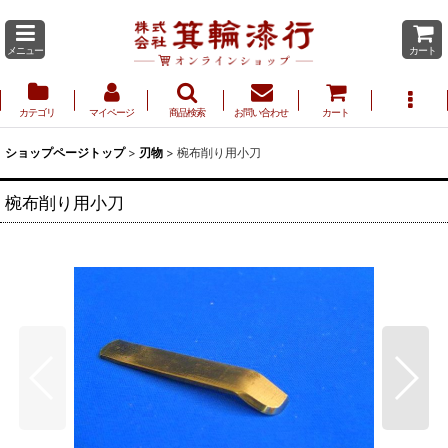
メニュー
カート
カテゴリ
マイページ
商品検索
お問い合わせ
カート
ショップページトップ
>
刃物
>
椀布削り用小刀
椀布削り用小刀