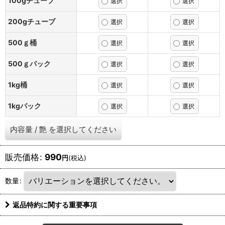
100gチューブ
200gチューブ
500ｇ桶
500ｇパック
1kg桶
1kgパック
内容量
/
艶
を選択してください
販売価格
:
990
円
(税込)
数量
:
返品特約に関する重要事項