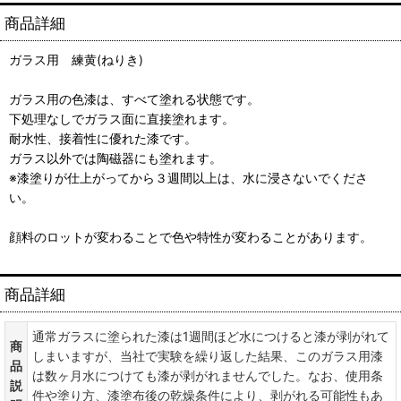
商品詳細
ガラス用 練黄(ねりき)
ガラス用の色漆は、すべて塗れる状態です。
下処理なしでガラス面に直接塗れます。
耐水性、接着性に優れた漆です。
ガラス以外では陶磁器にも塗れます。
※漆塗りが仕上がってから３週間以上は、水に浸さないでくださ
い。
顔料のロットが変わることで色や特性が変わることがあります。
商品詳細
通常ガラスに塗られた漆は1週間ほど水につけると漆が剥がれて
商
しまいますが、当社で実験を繰り返した結果、このガラス用漆
品
は数ヶ月水につけても漆が剥がれませんでした。なお、使用条
説
件や塗り方、漆塗布後の乾燥条件により、剥がれる可能性もあ