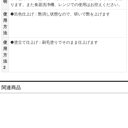
明
ります。また食器洗浄機、レンジでの使用はお控えください。
使
●呂色仕上げ：艶消し状態なので、研いで艶を上げます
用
方
法
使
●塗立て仕上げ：刷毛塗りでそのまま仕上げます
用
方
法
2
関連商品