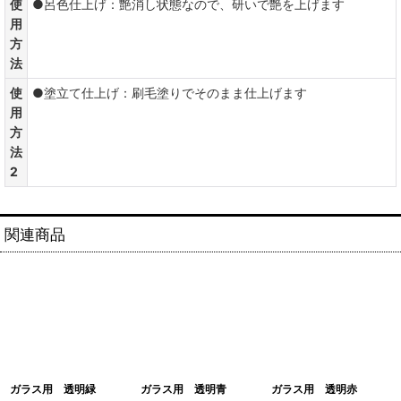
使
●呂色仕上げ：艶消し状態なので、研いで艶を上げます
用
方
法
使
●塗立て仕上げ：刷毛塗りでそのまま仕上げます
用
方
法
2
関連商品
ガラス用 透明緑
ガラス用 透明青
ガラス用 透明赤