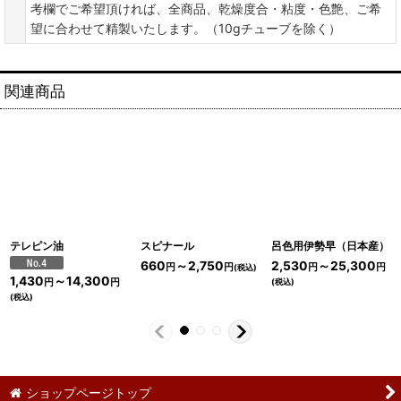
考欄でご希望頂ければ、全商品、乾燥度合・粘度・色艶、ご希
望に合わせて精製いたします。（10gチューブを除く）
関連商品
テレピン油
スピナール
呂色用伊勢早（日本産）
660
～2,750
2,530
～25,300
円
円
円
円
(税込)
1,430
～14,300
(税込)
円
円
(税込)
ショップページトップ