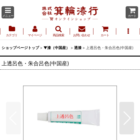
メニュー
カート
カテゴリ
マイページ
商品検索
お問い合わせ
カート
ショップページトップ
>
▼漆（中国産）
>
透漆
>
上透呂色・朱合呂色(中国産)
上透呂色・朱合呂色(中国産)