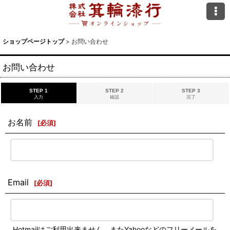
ショップページトップ
>
お問い合わせ
お問い合わせ
STEP 1
STEP 2
STEP 3
入力
確認
完了
お名前
[
必須
]
Email
[
必須
]
Hotmailはご利用出来ません。またYahooなどのフリーメールを