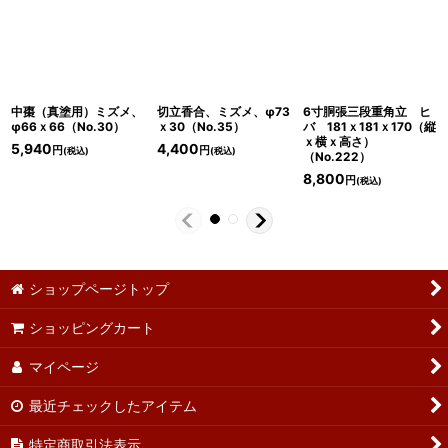
中棗（真塗用）ミズメ、
切立香合、ミズメ、φ73
6寸胴張三段重角立 ヒ
φ66ｘ66（No.30）
ｘ30（No.35）
バ 181ｘ181ｘ170（縦
ｘ横ｘ高さ）
5,940
4,400
円
円
(税込)
(税込)
（No.222）
8,800
円
(税込)
ショップページトップ
ショッピングカート
マイページ
最近チェックしたアイテム
特定商取引法表示