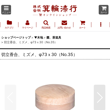
メニュー
カート
カテゴリ
マイページ
商品検索
お問い合わせ
カート
ショップページトップ
>
▼木地
>
棗、茶道具
>
切立香合、ミズメ、φ73ｘ30（No.35）
切立香合、ミズメ、φ73ｘ30（No.35）