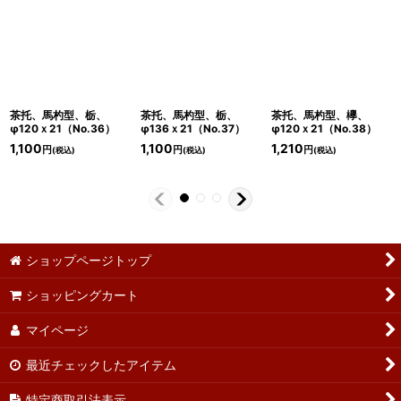
茶托、馬杓型、栃、
茶托、馬杓型、栃、
茶托、馬杓型、欅、
φ120ｘ21（No.36）
φ136ｘ21（No.37）
φ120ｘ21（No.38）
1,100
1,100
1,210
円
円
円
(税込)
(税込)
(税込)
ショップページトップ
ショッピングカート
マイページ
最近チェックしたアイテム
特定商取引法表示