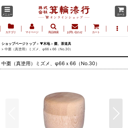
メニュー
カート
カテゴリ
マイページ
商品検索
お問い合わせ
カート
ショップページトップ
>
▼木地
>
棗、茶道具
>
中棗（真塗用）ミズメ、φ66ｘ66（No.30）
中棗（真塗用）ミズメ、φ66ｘ66（No.30）