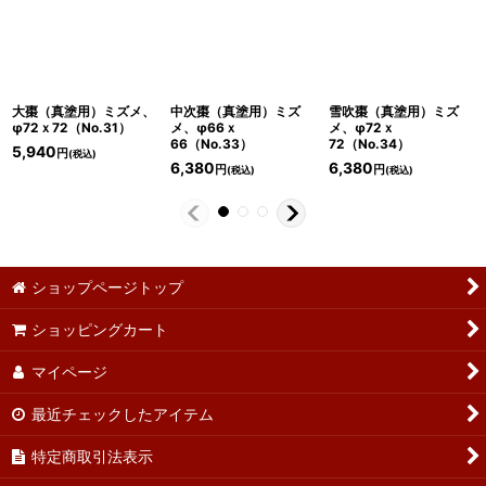
大棗（真塗用）ミズメ、
中次棗（真塗用）ミズ
雪吹棗（真塗用）ミズ
φ72ｘ72（No.31）
メ、φ66ｘ
メ、φ72ｘ
66（No.33）
72（No.34）
5,940
円
(税込)
6,380
6,380
円
円
(税込)
(税込)
ショップページトップ
ショッピングカート
マイページ
最近チェックしたアイテム
特定商取引法表示