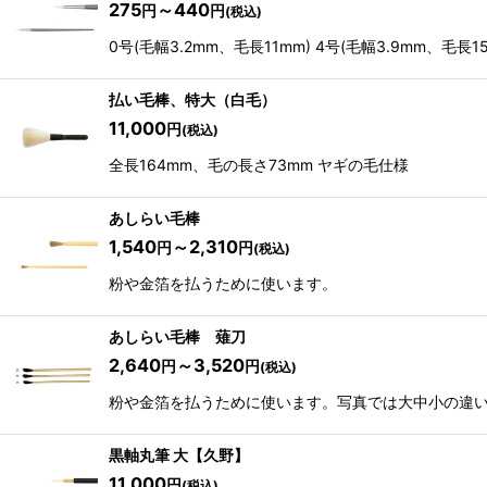
275
～440
円
円
(税込)
0号(毛幅3.2mm、毛長11mm) 4号(毛幅3.9mm、毛長15
払い毛棒、特大（白毛）
11,000
円
(税込)
全長164mm、毛の長さ73mm ヤギの毛仕様
あしらい毛棒
1,540
～2,310
円
円
(税込)
粉や金箔を払うために使います。
あしらい毛棒 薙刀
2,640
～3,520
円
円
(税込)
粉や金箔を払うために使います。写真では大中小の違
黒軸丸筆 大【久野】
11,000
円
(税込)