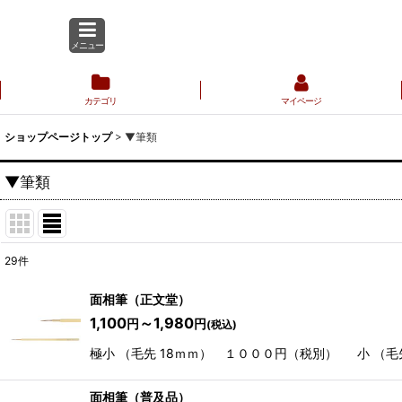
メニュー
カテゴリ
マイページ
ショップページトップ
>
▼筆類
▼筆類
29
件
サブカテゴリ
:
面相筆（正文堂）
1,100
～1,980
円
円
(税込)
表示数
:
極小 （毛先 18ｍｍ） １０００円（税別） 小 （毛先
並び順
:
面相筆（普及品）