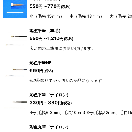
550
～770
円
円
(税込)
小（毛先 15ｍｍ） 中（毛先 18ｍｍ） 大（毛先 
地塗平筆（羊毛）
550
～1,210
円
円
(税込)
広い面の上塗用にお使い頂けます。
彩色平筆NF
660
円
(税込)
※現品限りで売り切りの商品になります。
彩色平筆（ナイロン）
330
～880
円
円
(税込)
4号(毛幅6.3mm、毛長10mm) 6号(毛幅7.2mm、毛長15
彩色丸筆（ナイロン）