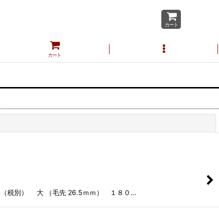
カート
カート
閉じる
（税別） 大 （毛先 26.5ｍｍ） １８０…