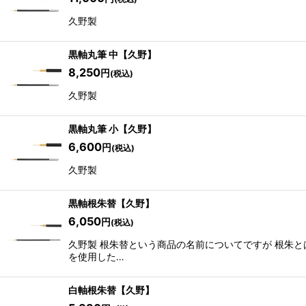
久野製
黒軸丸筆 中【久野】
8,250
円
(税込)
久野製
黒軸丸筆 小【久野】
6,600
円
(税込)
久野製
黒軸根朱替【久野】
6,050
円
(税込)
久野製 根朱替という商品の名前についてですが 根朱
を使用した…
白軸根朱替【久野】