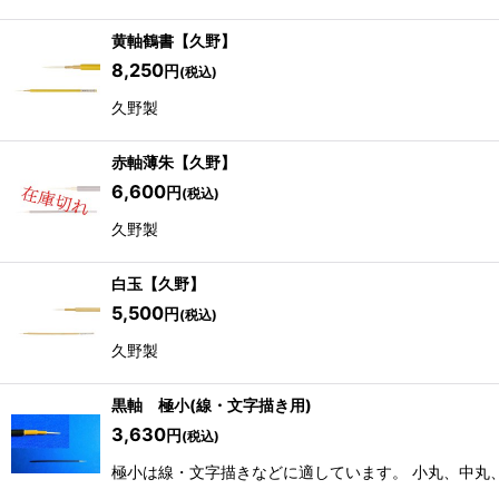
黄軸鶴書【久野】
8,250
円
(税込)
久野製
赤軸薄朱【久野】
6,600
円
(税込)
久野製
白玉【久野】
5,500
円
(税込)
久野製
黒軸 極小(線・文字描き用)
3,630
円
(税込)
極小は線・文字描きなどに適しています。 小丸、中丸