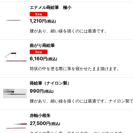
エナメル蒔絵筆 極小
1,210
円
(税込)
腰があり、細い線を描くのには最適です。
曲がり蒔絵筆
6,160
円
(税込)
筒状の中を塗る際に筆を寝かせたまま描けます。
蒔絵筆（ナイロン製）
990
円
(税込)
腰があり、細い線を描くのには最適です。ナイロン製
赤軸小根朱
27,500
円
(税込)