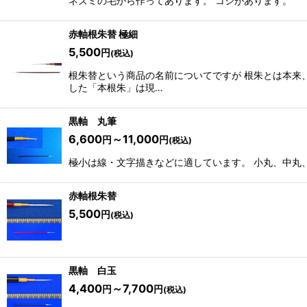
ネズミの毛から作ってあります。 コシがあります。
赤軸根朱替 極細
5,500
円
(税込)
根朱替という商品の名前についてですが 根朱とは本来
した「本根朱」は現…
黒軸 丸筆
6,600
～11,000
円
円
(税込)
極小は線・文字描きなどに適しています。 小丸、中丸
赤軸根朱替
5,500
円
(税込)
黒軸 白玉
4,400
～7,700
円
円
(税込)