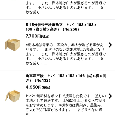
ます。 また、欅木地は白太が混ざるのが普通で
す。 小さいふしがあるものもあります。 微
妙な反り・…
5寸5分胴張三段重角立 ヒバ 168ｘ168ｘ
166（縦ｘ横ｘ高さ）（No.258）
7,700
円
(税込)
※栃木地は青染み、黒染み、赤太が混ざる事があ
ります。 まざりのない選別木地は3割高となり
ます。 また、欅木地は白太が混ざるのが普通で
す。 小さいふしがあるものもあります。 微
妙な反り・…
角重箱三段 ヒバ 152ｘ152ｘ146（縦ｘ横ｘ高
さ）（No.132）
4,950
円
(税込)
ヒバの無垢材をボンドで接着した物です。 塗りの
木地として最適です。 上物に仕上げるなら布貼り
をおすすめします。 ※栃木地は青染み、黒染み、
赤太が混ざる事があります。 まざりのない選
別…