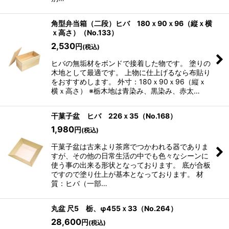
角型弁当箱（二段）ヒバ 180ｘ90ｘ96（縦ｘ横
ｘ高さ）（No.133）
2,530
円
(税込)
ヒバの無垢材をボンドで接着した物です。 塗りの
木地として最適です。 上物に仕上げるなら布貼り
をおすすめします。 外寸：180ｘ90ｘ96（縦ｘ
横ｘ高さ） ※栃木地は青染み、黒染み、赤太…
干菓子盆 ヒバ 226ｘ35（No.168）
1,980
円
(税込)
干菓子盆は古来より茶席でつかわれる器でありま
すが、その他の日常生活の中でも色々なシーンに
使う事の出来る形状となっております。 底が合板
ですので塗り仕上が基本となっております。 材
質：ヒバ（一部…
丸盆 尺5 栃、φ455ｘ33（No.264）
28,600
円
(税込)