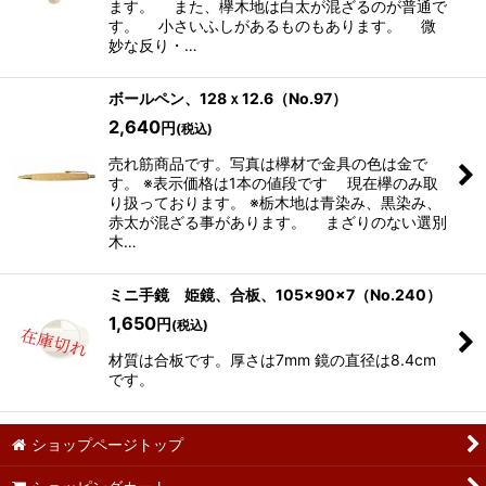
ます。 また、欅木地は白太が混ざるのが普通で
す。 小さいふしがあるものもあります。 微
妙な反り・…
ボールペン、128ｘ12.6（No.97）
2,640
円
(税込)
売れ筋商品です。写真は欅材で金具の色は金で
す。 ※表示価格は1本の値段です 現在欅のみ取
り扱っております。 ※栃木地は青染み、黒染み、
赤太が混ざる事があります。 まざりのない選別
木…
ミニ手鏡 姫鏡、合板、105×90×7（No.240）
1,650
円
(税込)
材質は合板です。厚さは7mm 鏡の直径は8.4cm
です。
ショップページトップ