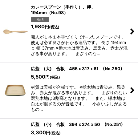
表示数
:
カレースプーン（手作り）、欅、
194mm（No.98）
並び順
:
1,980
円
(税込)
職人が１本１本手づくりで作ったスプーンです。
絞り込む
使えば必ず良さがわかる逸品です。 長さ 194mm
ｘ 幅 37mm ※栃木地は青染み、黒染み、赤太が混
ざる事があります。 まざりのな…
広蓋 (大) 合板 455ｘ317ｘ61 (No.250)
5,500
円
(税込)
材質は天板が合板です。 ※栃木地は青染み、黒染
み、赤太が混ざる事があります。 まざりのない
選別木地は3割高となります。 また、欅木地は
白太が混ざるのが普通です。 小さいふしがある
もの…
広蓋 (小) 合板 394ｘ274ｘ50 (No.251)
3,300
円
(税込)