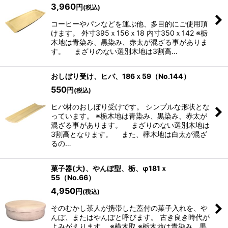
3,960
円
(税込)
コーヒーやパンなどを運ぶ他、多目的にご使用頂
けます。 外寸395ｘ156ｘ18 内寸350ｘ142 ※栃
木地は青染み、黒染み、赤太が混ざる事がありま
す。 まざりのない選別木地は3割高…
おしぼり受け、ヒバ、186ｘ59（No.144）
550
円
(税込)
ヒバ材のおしぼり受けです。 シンプルな形状とな
っています。 ※栃木地は青染み、黒染み、赤太が
混ざる事があります。 まざりのない選別木地は
3割高となります。 また、欅木地は白太が混ざ
るの…
菓子器(大)、やんぼ型、栃、φ181ｘ
55（No.66）
4,950
円
(税込)
そのむかし茶人が携帯した蓋付の菓子入れを、や
んぼ、またはやんぽと呼びます。 古き良き時代が
よみがえります。 ※横木取 ※栃木地は青染み、黒