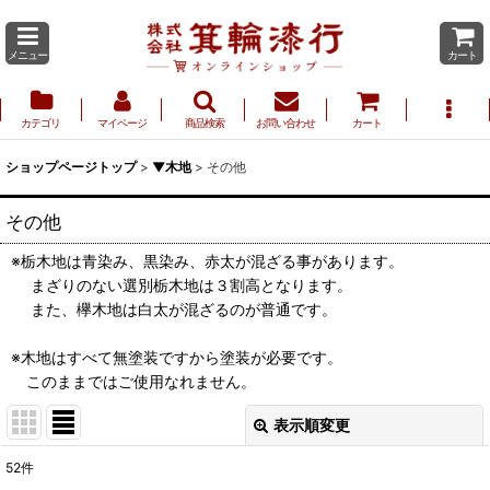
メニュー
カート
カテゴリ
マイページ
商品検索
お問い合わせ
カート
ショップページトップ
>
▼木地
>
その他
その他
※栃木地は青染み、黒染み、赤太が混ざる事があります。
まざりのない選別栃木地は３割高となります。
また、欅木地は白太が混ざるのが普通です。
※木地はすべて無塗装ですから塗装が必要です。
このままではご使用なれません。
表示順変更
閉じる
52
件