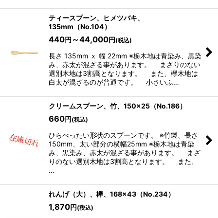
ティースプーン、ヒメツバキ、
135mm（No.104）
440
～44,000
円
円
(税込)
長さ 135mm ｘ 幅 22mm ※栃木地は青染み、黒染
み、赤太が混ざる事があります。 まざりのない
選別木地は3割高となります。 また、欅木地は
白太が混ざるのが普通です。 小さいふ…
クリームスプーン、竹、150×25（No.186）
660
円
(税込)
ひらべったい形状のスプーンです。 ※竹製、長さ
150mm、太い部分の横幅25mm ※栃木地は青染
み、黒染み、赤太が混ざる事があります。 まざ
りのない選別木地は3割高となります。 また、
…
れんげ（大）、欅、168×43（No.234）
1,870
円
(税込)