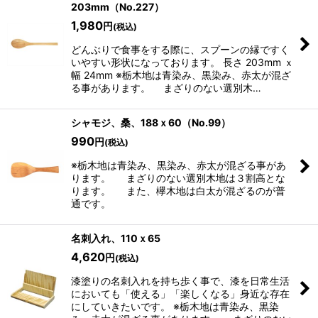
203mm（No.227）
1,980
円
(税込)
どんぶりで食事をする際に、スプーンの縁ですく
いやすい形状になっております。 長さ 203mm ｘ
幅 24mm ※栃木地は青染み、黒染み、赤太が混ざ
る事があります。 まざりのない選別木…
シャモジ、桑、188ｘ60（No.99）
990
円
(税込)
※栃木地は青染み、黒染み、赤太が混ざる事があ
ります。 まざりのない選別木地は３割高とな
ります。 また、欅木地は白太が混ざるのが普
通です。
名刺入れ、110ｘ65
4,620
円
(税込)
漆塗りの名刺入れを持ち歩く事で、漆を日常生活
においても「使える」「楽しくなる」身近な存在
にしていきたいです。 ※栃木地は青染み、黒染