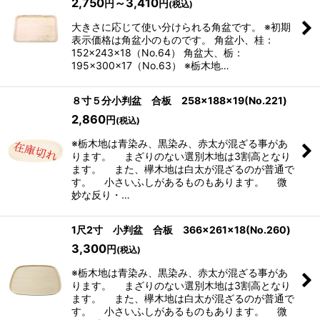
2,750
～3,410
円
円
(税込)
大きさに応じて使い分けられる角盆です。 ※初期
表示価格は角盆小のものです。 角盆小、桂：
152×243×18（No.64） 角盆大、栃：
195×300×17（No.63） ※栃木地…
８寸５分小判盆 合板 258×188×19(No.221)
2,860
円
(税込)
※栃木地は青染み、黒染み、赤太が混ざる事があ
ります。 まざりのない選別木地は3割高となり
ます。 また、欅木地は白太が混ざるのが普通で
す。 小さいふしがあるものもあります。 微
妙な反り・…
1尺2寸 小判盆 合板 366×261×18(No.260)
3,300
円
(税込)
※栃木地は青染み、黒染み、赤太が混ざる事があ
ります。 まざりのない選別木地は3割高となり
ます。 また、欅木地は白太が混ざるのが普通で
す。 小さいふしがあるものもあります。 微