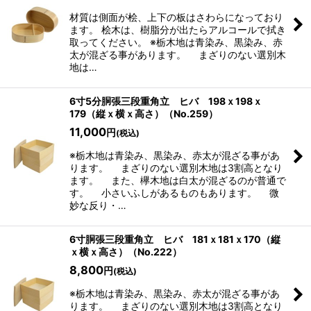
材質は側面が桧、上下の板はさわらになっており
ます。 桧木は、樹脂分が出たらアルコールで拭き
取ってください。 ※栃木地は青染み、黒染み、赤
太が混ざる事があります。 まざりのない選別木
地は…
6寸5分胴張三段重角立 ヒバ 198ｘ198ｘ
179（縦ｘ横ｘ高さ）（No.259）
11,000
円
(税込)
※栃木地は青染み、黒染み、赤太が混ざる事があ
ります。 まざりのない選別木地は3割高となり
ます。 また、欅木地は白太が混ざるのが普通で
す。 小さいふしがあるものもあります。 微
妙な反り・…
6寸胴張三段重角立 ヒバ 181ｘ181ｘ170（縦
ｘ横ｘ高さ）（No.222）
8,800
円
(税込)
※栃木地は青染み、黒染み、赤太が混ざる事があ
ります。 まざりのない選別木地は3割高となり