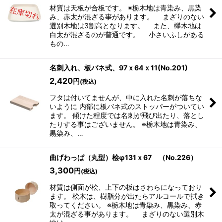
材質は天板が合板です。 ※栃木地は青染み、黒染
み、赤太が混ざる事があります。 まざりのない
選別木地は3割高となります。 また、欅木地は
白太が混ざるのが普通です。 小さいふしがある
もの…
名刺入れ、板バネ式、97ｘ64ｘ11(No.201)
2,420
円
(税込)
フタは付いてませんが、中に入れた名刺が落ちな
いように 内部に板バネ式のストッパーがついてい
ます。 傾けた程度では名刺が飛び出たり、落とし
たりする事はございません。 ※栃木地は青染み、
黒染み、…
曲げわっぱ（丸型）桧φ131ｘ67 （No.226）
3,300
円
(税込)
材質は側面が桧、上下の板はさわらになっており
ます。 桧木は、樹脂分が出たらアルコールで拭き
取ってください。 ※栃木地は青染み、黒染み、赤
太が混ざる事があります。 まざりのない選別木