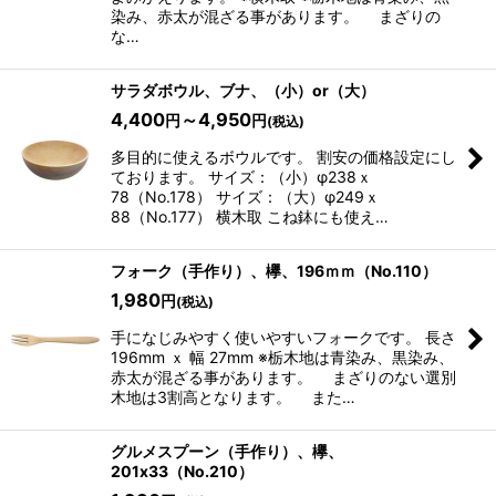
染み、赤太が混ざる事があります。 まざりの
な…
サラダボウル、ブナ、（小）or（大）
4,400
～4,950
円
円
(税込)
多目的に使えるボウルです。 割安の価格設定にし
ております。 サイズ：（小）φ238ｘ
78（No.178） サイズ：（大）φ249ｘ
88（No.177） 横木取 こね鉢にも使え…
フォーク（手作り）、欅、196ｍｍ（No.110）
1,980
円
(税込)
手になじみやすく使いやすいフォークです。 長さ
196mm ｘ 幅 27mm ※栃木地は青染み、黒染み、
赤太が混ざる事があります。 まざりのない選別
木地は3割高となります。 また…
グルメスプーン（手作り）、欅、
201x33（No.210）