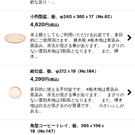
妙な反り・…
小判型盆、栃、φ240ｘ360ｘ17（No.62）
4,620
円
(税込)
卓上膳としてもご利用いただけるお盆です。多目
的にご使用頂けます。 横木取 ※栃木地は青染み、
黒染み、赤太が混ざる事があります。 まざりの
ない選別木地は3割高となります。 また、欅
木…
給仕盆、栃、φ212ｘ19（No.184）
4,290
円
(税込)
多目的に使える手付盆です。 ※栃木地は青染み、
黒染み、赤太が混ざる事があります。 まざりの
ない選別木地は3割高となります。 また、欅木
地は白太が混ざるのが普通です。 小さいふしが
ある…
角型コーヒートレイ、栃、395ｘ156ｘ
18（No.147）