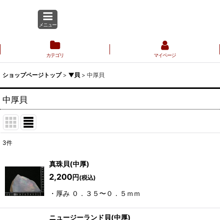
メニュー
カテゴリ
マイページ
ショップページトップ
>
▼貝
>
中厚貝
中厚貝
3
件
表示数
:
真珠貝(中厚)
2,200
円
(税込)
並び順
:
・厚み ０．３５〜０．５ｍｍ
ニュージーランド貝(中厚)