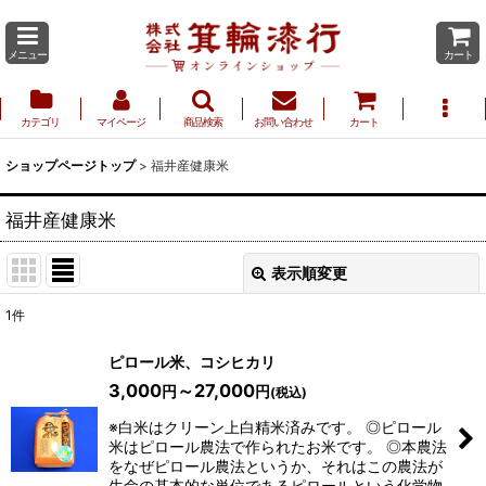
メニュー
カート
カテゴリ
マイページ
商品検索
お問い合わせ
カート
ショップページトップ
>
福井産健康米
福井産健康米
表示順変更
閉じる
1
件
表示数
:
ピロール米、コシヒカリ
3,000
～27,000
円
円
(税込)
並び順
:
※白米はクリーン上白精米済みです。 ◎ピロール
米はピロール農法で作られたお米です。 ◎本農法
をなぜピロール農法というか、それはこの農法が
絞り込む
生命の基本的な単位であるピロールという化学物