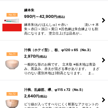
練本朱
No.10
990
～42,900
円
円
(税込)
練本朱(ねりほんしゅ) ←赤い 淡い→ 本
朱＞赤口＞淡口＞黄口 ※呂色練は朱合練よりも割
高になります。 塗立仕上げは品名が…
汁椀（ホテイ型）、栃、φ120ｘ65（No.3）
No.11
2,970
円
(税込)
一般的な形のお椀です。 立木取 ※栃木地は青染
み、黒染み、赤太が混ざる事があります。 まざ
りのない選別木地は3割高となります。 ま…
汁椀、乱線筋、欅、φ115ｘ72（No.5）
No.12
2,640
円
(税込)
ビリ線が入ってすべりにくく斬新なアクセントの