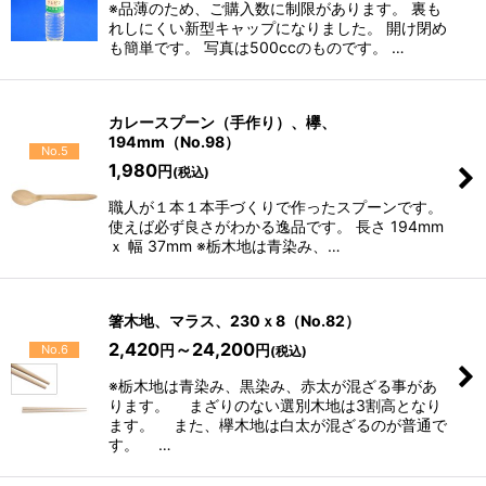
※品薄のため、ご購入数に制限があります。 裏も
れしにくい新型キャップになりました。 開け閉め
も簡単です。 写真は500ccのものです。 …
カレースプーン（手作り）、欅、
194mm（No.98）
No.5
1,980
円
(税込)
職人が１本１本手づくりで作ったスプーンです。
使えば必ず良さがわかる逸品です。 長さ 194mm
ｘ 幅 37mm ※栃木地は青染み、…
箸木地、マラス、230ｘ8（No.82）
2,420
～24,200
円
円
No.6
(税込)
※栃木地は青染み、黒染み、赤太が混ざる事があ
ります。 まざりのない選別木地は3割高となり
ます。 また、欅木地は白太が混ざるのが普通で
す。 …