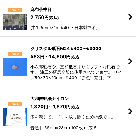
麻布茶中目
No.7
2,750
円
(税込)
(巾125cm)×1m #40 ・日本製です。
クリスタル砥石M24 #400〜#3000
No.8
583
～14,850
円
円
(税込)
小次郎砥石や、三和砥石よりもソフトな砥石で
す。 漆工の研磨全般に使用されています。 サイ
ズ50×30×20mm ＃400（赤色）荒目、下…
大和吉野紙ナイロン
No.9
1,320
～1,870
円
円
(税込)
漆を漉して、ゴミを取り除くための紙です。
普通巾 55cm×28cm 100枚 巾広 6…