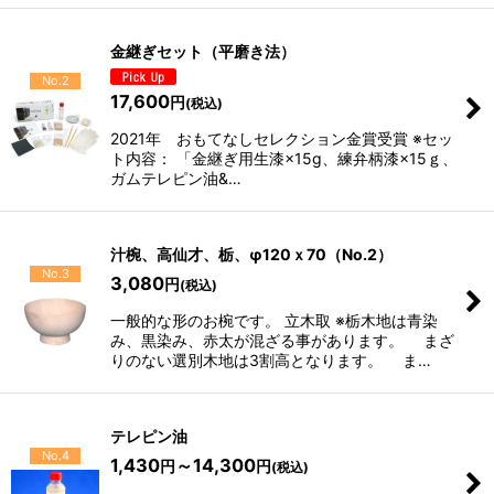
金継ぎセット（平磨き法）
No.2
17,600
円
(税込)
2021年 おもてなしセレクション金賞受賞 ※セッ
ト内容： 「金継ぎ用生漆×15g、練弁柄漆×15ｇ、
ガムテレピン油&…
汁椀、高仙才、栃、φ120ｘ70（No.2）
No.3
3,080
円
(税込)
一般的な形のお椀です。 立木取 ※栃木地は青染
み、黒染み、赤太が混ざる事があります。 まざ
りのない選別木地は3割高となります。 ま…
テレピン油
No.4
1,430
～14,300
円
円
(税込)