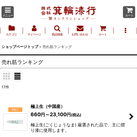
メニュー
カート
カテゴリ
マイページ
商品検索
お問い合わせ
カート
ショップページトップ
>
売れ筋ランキング
売れ筋ランキング
17
件
極上生（中国産）
No.1
660
～23,100
円
円
(税込)
極上生(ごくじょうなま) 厳選された品で、主に摺
り漆に使用します。