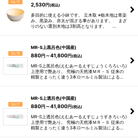
No.15
2,530
円
(税込)
多目的に使える小鉢です。 立木取 ※栃木地は青染
み、黒染み、赤太が混ざる事があります。 まざ
りのない選別木地は3割高となります。 …
MR-S上黒呂色(中国産)
No.16
880
～41,800
円
円
(税込)
MR-S上黒呂色(えむあーるえすじょうくろろいろ)
上塗用で艶あり。 究極の天然漆ＭＲ－Ｓ 従来の
精製とまったく違う3本ロールミル製法による…
MR-S上透呂色(中国産)
No.17
880
～41,800
円
円
(税込)
MR-S上透呂色(えむあーるえすじょうすきろいろ)
上塗用で艶あり。 究極の天然漆ＭＲ－Ｓ 従来の
精製とまったく違う3本ロールミル製法による…