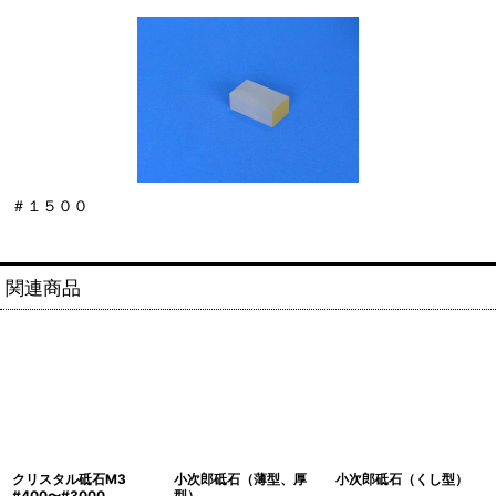
＃１５００
関連商品
クリスタル砥石M3
小次郎砥石（薄型、厚
小次郎砥石（くし型）
#400〜#3000
型）