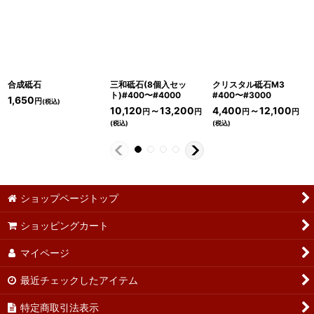
合成砥石
三和砥石(8個入セッ
クリスタル砥石M3
ト)#400〜#4000
#400〜#3000
1,650
円
(税込)
10,120
～13,200
4,400
～12,100
円
円
円
円
(税込)
(税込)
ショップページトップ
ショッピングカート
マイページ
最近チェックしたアイテム
特定商取引法表示