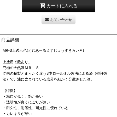
カートに入れる
お問い合わせ
商品詳細
MR-S上透呂色(えむあーるえすじょうすきろいろ)
上塗用で艶あり。
究極の天然漆ＭＲ－Ｓ
従来の精製とまったく違う3本ロールミル製法による漆（特許製
法）で、漆に含まれている成分を細かく分散させた漆。
【特徴】
・粘度が低く、艶が高い
・透明性が良くにごりが無い
・耐久性、耐候性、耐光性に優れている
・カレキリが早い