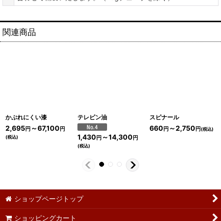
関連商品
かぶれにくい漆
テレピン油
スピナール
2,695
～67,100
660
～2,750
円
円
円
円
(税込)
1,430
～14,300
(税込)
円
円
(税込)
ショップページトップ
ショッピングカート