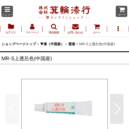
メニュー
カート
カテゴリ
マイページ
商品検索
お問い合わせ
カート
ショップページトップ
>
▼漆（中国産）
>
透漆
>
MR-S上透呂色(中国産)
MR-S上透呂色(中国産)