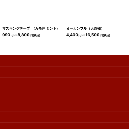
マスキングテープ (カモ井 ミント)
ｄーカンフル（天然物）
990
～8,800
4,400
～16,500
円
円
円
円
(税込)
(税込)