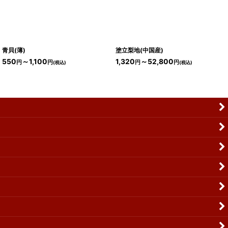
青貝(薄)
塗立梨地(中国産)
550
～1,100
1,320
～52,800
円
円
円
円
(税込)
(税込)