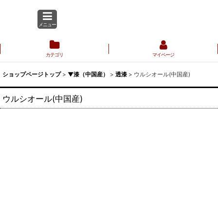
メニュー
カテゴリ
マイページ
ショップページトップ
>
▼漆（中国産）
>
透漆
>
ウルシオール(中国産)
ウルシオール(中国産)