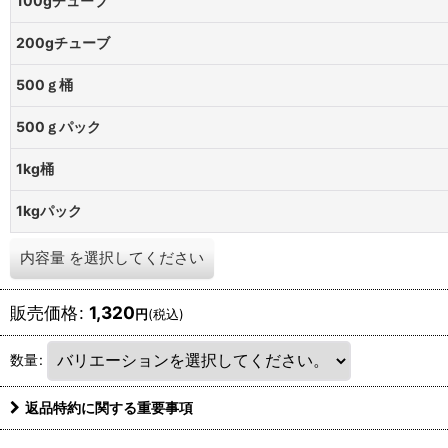
100gチューブ
200gチューブ
500ｇ桶
500ｇパック
1kg桶
1kgパック
内容量
を選択してください
販売価格
:
1,320
円
(税込)
数量
:
返品特約に関する重要事項