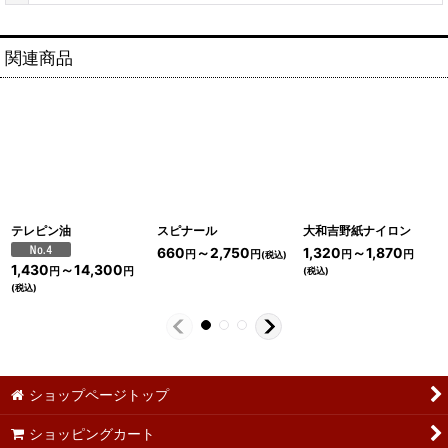
関連商品
テレピン油
スピナール
大和吉野紙ナイロン
660
～2,750
1,320
～1,870
円
円
円
円
(税込)
1,430
～14,300
(税込)
円
円
(税込)
ショップページトップ
ショッピングカート