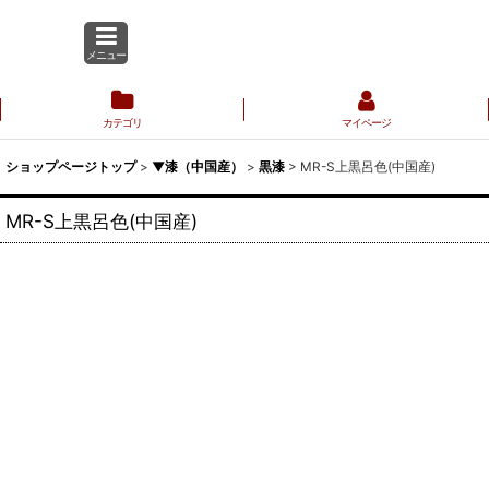
メニュー
カテゴリ
マイページ
ショップページトップ
>
▼漆（中国産）
>
黒漆
>
MR-S上黒呂色(中国産)
MR-S上黒呂色(中国産)