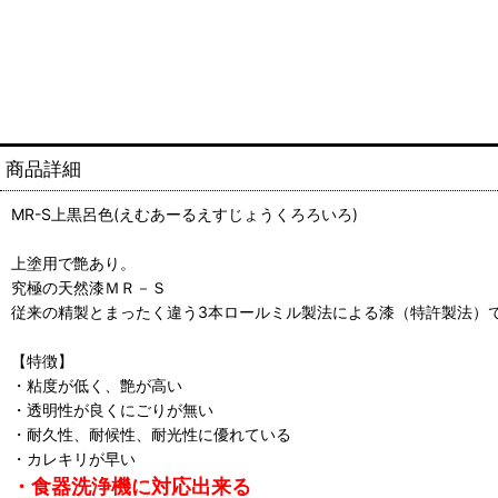
商品詳細
MR-S上黒呂色(えむあーるえすじょうくろろいろ)
上塗用で艶あり。
究極の天然漆ＭＲ－Ｓ
従来の精製とまったく違う3本ロールミル製法による漆（特許製法）
【特徴】
・粘度が低く、艶が高い
・透明性が良くにごりが無い
・耐久性、耐候性、耐光性に優れている
・カレキリが早い
・食器洗浄機に対応出来る