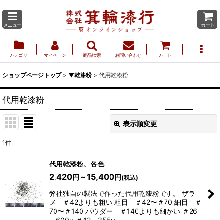
メニュー
カート
カテゴリ
マイページ
商品検索
お問い合わせ
カート
ショップページトップ
>
▼乾漆粉
>
代用乾漆粉
代用乾漆粉
表示順変更
閉じる
1
件
表示数
:
代用乾漆粉、各色
2,420
～15,400
円
円
(税込)
並び順
:
弊社独自の製法で作った代用乾漆粉です。 ザラ
メ ＃42よりも粗い 粗目 ＃42〜＃70 細目 ＃
70〜＃140 パウダー ＃140よりも細かい ＃26
絞り込む
＝600μ ＃42＝355μ …