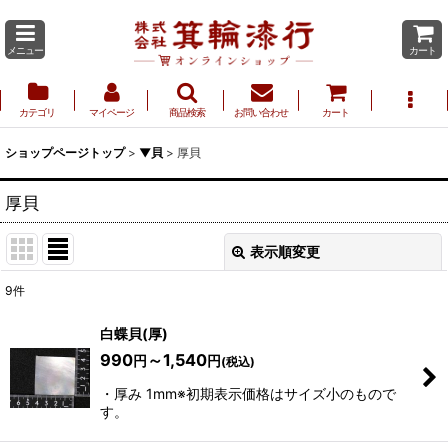
メニュー
カート
カテゴリ
マイページ
商品検索
お問い合わせ
カート
ショップページトップ
>
▼貝
>
厚貝
厚貝
表示順変更
閉じる
9
件
表示数
:
白蝶貝(厚)
990
～1,540
円
円
(税込)
並び順
:
・厚み 1mm※初期表示価格はサイズ小のもので
す。
絞り込む