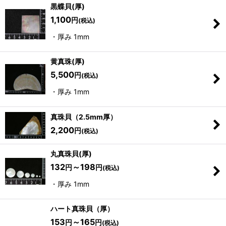
黒蝶貝(厚)
1,100
円
(税込)
・厚み 1mm
黄真珠(厚)
5,500
円
(税込)
・厚み 1mm
真珠貝（2.5mm厚）
2,200
円
(税込)
丸真珠貝(厚)
132
～198
円
円
(税込)
・厚み 1mm
ハート真珠貝（厚）
153
～165
円
円
(税込)