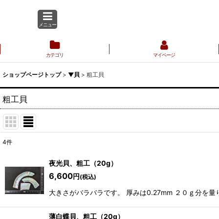
メニュー
カテゴリ
マイページ
ショップページトップ
>
▼貝
>
粗工貝
粗工貝
4
件
表示数
:
夜光貝、粗工（20g）
6,600
円
(税込)
並び順
:
大きさがバラバラです。 厚みは0.27mm ２０ｇ分を
薄白蝶貝、粗工（20g）