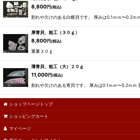
8,800
円
(税込)
割れや欠けのある白蝶貝です。 厚みは0.1ｍｍ〜0.2
厚青貝、粗工（３０ｇ）
8,800
円
(税込)
重量３０ｇ
薄青貝、粗工（大）２０ｇ
11,000
円
(税込)
割れや欠けのある青貝です。 厚みは0.1ｍｍ〜0.2ｍｍ
ショップページトップ
ショッピングカート
マイページ