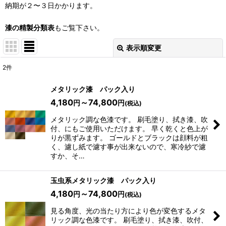
納期が２〜３日かかります。
漆の精製分類表
もご覧下さい。
表示順変更
閉じる
2
件
表示数
:
メタリック漆 パック入り
4,180
～74,800
円
円
(税込)
並び順
:
メタリック調な色漆です。 刷毛塗り、拭き漆、吹
付、にもご使用いただけます。 早く乾くと色上が
りが黒ずみます。 ゴールドとブラックは顔料が粗
絞り込む
く、濾し紙で濾す事が出来ないので、寒冷紗で濾
すか、そ…
玉虫系メタリック漆 パック入り
4,180
～74,800
円
円
(税込)
見る角度、光の当たり方により色が変色するメタ
リック調な色漆です。 刷毛塗り、拭き漆、吹付、