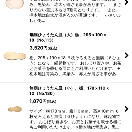
み、黒染み、赤太が混ざる事があります。 まざ
りのない選別木地は3割高となります。 また、
欅木地は白太が混ざるのが普通です。 小さいふ
しがあ…
無病ひょうたん皿（大）栃、295ｘ190ｘ
18（No.113）
3,520
円
(税込)
栃、295ｘ190ｘ18 ６枚そろえると無病（６ひょ
う）になり、縁起物です。 おしぼり置きや、お茶
とお菓子を載せる器にもご利用いただけます。 ※
栃木地は青染み、黒染み、赤太が混ざる事があ…
無病ひょうたん皿（小）、栃、178ｘ110ｘ
10（No.130）
1,870
円
(税込)
サイズ：横178ｍｍ、縦110ｍｍ、高さ10ｍｍ ６
枚そろえると無病（６ひょう）になり、縁起物で
す。 おしぼり置きや、お茶とお菓子を載せる器に
もご利用いただけます。 ※栃木地は青染み、黒…