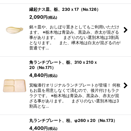
縁起ナス皿、栃、230ｘ17（No.126）
2,090
円
(税込)
銘々皿や、おしぼり置きとしてもご利用いただけ
ます。 ※栃木地は青染み、黒染み、赤太が混ざる
事があります。 まざりのない選別木地は3割高
となります。 また、欅木地は白太が混ざるのが
普通です…
角ランチプレート、栃、310ｘ210ｘ
20（No.171）
4,840
円
(税込)
箕輪漆行オリジナルランチプレートが登場！ 何枚
もお皿を用意しなくて済むので、後片付けもラク
ラクです。 ※栃木地は青染み、黒染み、赤太が混
ざる事があります。 まざりのない選別木地は3
割高とな…
丸ランチプレート、桂、φ260ｘ20（No.173）
4,400
円
(税込)