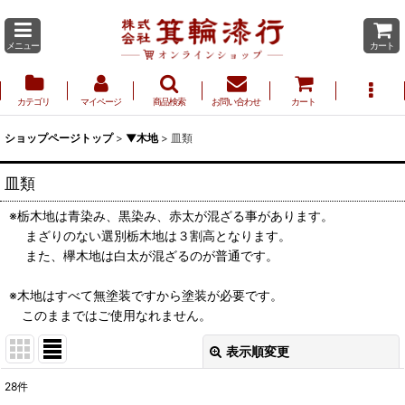
メニュー
カート
カテゴリ
マイページ
商品検索
お問い合わせ
カート
ショップページトップ
>
▼木地
>
皿類
皿類
※栃木地は青染み、黒染み、赤太が混ざる事があります。
まざりのない選別栃木地は３割高となります。
また、欅木地は白太が混ざるのが普通です。
※木地はすべて無塗装ですから塗装が必要です。
このままではご使用なれません。
表示順変更
閉じる
28
件