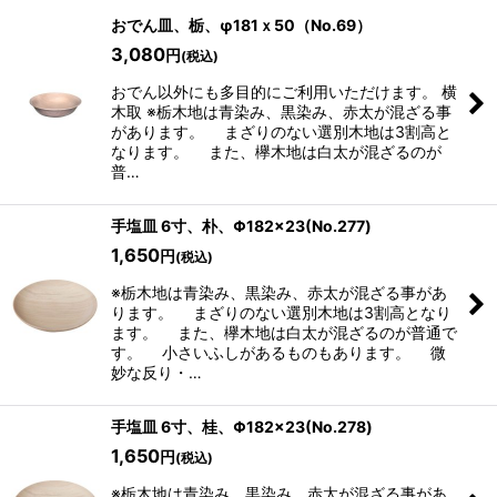
表示数
:
おでん皿、栃、φ181ｘ50（No.69）
3,080
円
(税込)
並び順
:
おでん以外にも多目的にご利用いただけます。 横
木取 ※栃木地は青染み、黒染み、赤太が混ざる事
があります。 まざりのない選別木地は3割高と
絞り込む
なります。 また、欅木地は白太が混ざるのが
普…
手塩皿 6寸、朴、Φ182×23(No.277)
1,650
円
(税込)
※栃木地は青染み、黒染み、赤太が混ざる事があ
ります。 まざりのない選別木地は3割高となり
ます。 また、欅木地は白太が混ざるのが普通で
す。 小さいふしがあるものもあります。 微
妙な反り・…
手塩皿 6寸、桂、Φ182×23(No.278)
1,650
円
(税込)
※栃木地は青染み、黒染み、赤太が混ざる事があ