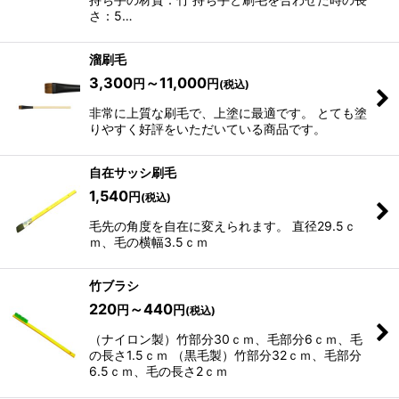
さ：5…
溜刷毛
3,300
～11,000
円
円
(税込)
非常に上質な刷毛で、上塗に最適です。 とても塗
りやすく好評をいただいている商品です。
自在サッシ刷毛
1,540
円
(税込)
毛先の角度を自在に変えられます。 直径29.5ｃ
ｍ、毛の横幅3.5ｃｍ
竹ブラシ
220
～440
円
円
(税込)
（ナイロン製）竹部分30ｃｍ、毛部分6ｃｍ、毛
の長さ1.5ｃｍ （黒毛製）竹部分32ｃｍ、毛部分
6.5ｃｍ、毛の長さ2ｃｍ