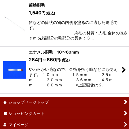
筒塗刷毛
1,540
円
(税込)
笛などの筒状の物の内側を塗るのに適した刷毛で
す
刷毛の材質：人毛 全体の長さ：
ｃｍ 先端部分の毛部分の長さ：３…
エナメル刷毛 10〜60mm
264
～660
円
円
(税込)
やわらかい毛なので、金箔を払う時などにも使え
ます。 １０ｍｍ １５ｍｍ ２５ｍ
ｍ ３０ｍｍ ３６ｍｍ ４５ｍ
ｍ ６０ｍｍ ※上記画像は２…
ショップページトップ
ショッピングカート
マイページ