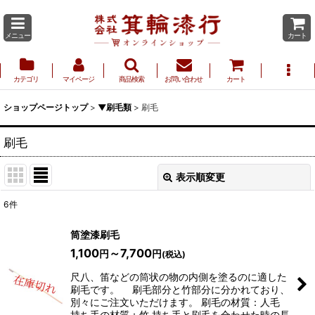
メニュー
カート
カテゴリ
マイページ
商品検索
お問い合わせ
カート
ショップページトップ
>
▼刷毛類
>
刷毛
刷毛
表示順変更
閉じる
6
件
表示数
:
筒塗漆刷毛
1,100
～7,700
円
円
(税込)
並び順
:
尺八、笛などの筒状の物の内側を塗るのに適した
刷毛です。 刷毛部分と竹部分に分かれており、
別々にご注文いただけます。 刷毛の材質：人毛
絞り込む
持ち手の材質：竹 持ち手と刷毛を合わせた時の長