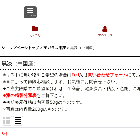
メニュー
カテゴリ
マイページ
ショップページトップ
>
▼ガラス用漆
>
黒漆（中国産）
黒漆（中国産）
※リストに無い物をご希望の場合は
Tell
又は
問い合わせフォーム
にて
※量によって値段応相談します。お気軽にお問合せ下さい。
※ご注文段階でご希望頂ければ、全商品、乾燥度合・粘度・色艶、ご
※
漆の精製分類表
もご覧下さい。
※初期表示価格は内容量50gのものです。
※写真は内容量200gのものです。
3
件