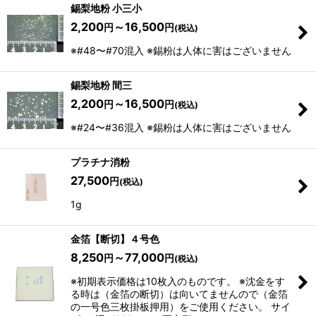
錫梨地粉 小三小
2,200
～16,500
円
円
(税込)
※#48〜#70混入 ※錫粉は人体に害はございません
錫梨地粉 間三
2,200
～16,500
円
円
(税込)
※#24〜#36混入 ※錫粉は人体に害はございません
プラチナ消粉
27,500
円
(税込)
1g
金箔【断切】４号色
8,250
～77,000
円
円
(税込)
※初期表示価格は10枚入のものです。 ※沈金をす
る時は（金箔の断切）は向いてませんので（金箔
の一号色三枚掛板押用）をご使用ください。 サイ