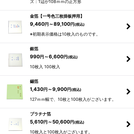
ズ：1辺が108ｍｍの正方形
金箔【一号色三枚掛板押用】
9,460
～89,100
円
円
(税込)
※初期表示価格は10枚入のものです。
銀箔
990
～6,600
円
円
(税込)
10枚入 100枚入
錫箔
1,430
～9,900
円
円
(税込)
127ｍｍ幅で、10枚と100枚入がございます。
プラチナ箔
5,610
～50,600
円
円
(税込)
10枚入と100枚入がございます。