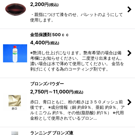
2,200
円
(税込)
・親指につけて漆をのせ、パレットのようにして
使用します。
金箔保護剤 500ｃｃ
4,400
円
(税込)
※艶消し仕上げになります。艶有希望の場合は備
考欄にお知らせください。 二度塗り出来ません。
濃い場合は水で薄めて使用してください。 金箔を
剥げにくくする為のコーティング剤です。
ブロンズパウダー
2,750
～11,000
円
円
(税込)
赤口、青口ともに、粉の粗さは３５０メッシュ前
後です。 ※成分情報（銅 約89％、亜鉛 約9％、ア
ルミニウム 約1％、その他(脂肪酸) 約1％） ※代用
金粉として使用されているブロン…
ランニング ブロンズ液