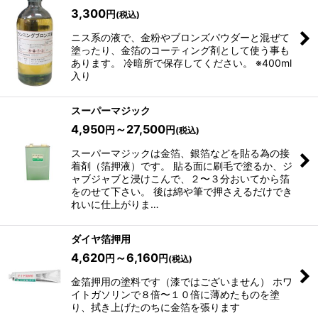
3,300
円
(税込)
ニス系の液で、金粉やブロンズパウダーと混ぜて
塗ったり、金箔のコーティング剤として使う事も
あります。 冷暗所で保存してください。 ※400ml
入り
スーパーマジック
4,950
～27,500
円
円
(税込)
スーパーマジックは金箔、銀箔などを貼る為の接
着剤（箔押液）です。 貼る面に刷毛で塗るか、ジ
ャブジャブと浸けこんで、２〜３分おいてから箔
をのせて下さい。 後は綿や筆で押さえるだけでき
れいに仕上がりま…
ダイヤ箔押用
4,620
～6,160
円
円
(税込)
金箔押用の塗料です（漆ではございません） ホワ
イトガソリンで８倍〜１０倍に薄めたものを塗
り、拭き上げたのちに金箔を張ります