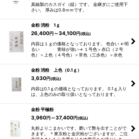
真鍮製のカスガイ（鎹）です。 金継ぎにご使用下
さい。 厚みは0.8ｍｍです。
絞り込む
金粉 消粉 1ｇ
26,400
～34,100
円
円
(税込)
内容は１ｇの価格となっております。 色合い ←明
るい 青味が強い→ １号色＞赤口（２号
色）＞上色（４号色）＞常色（三歩色）＞水色
金粉 消粉 上色（0.1ｇ）
3,630
円
(税込)
内容は0.1ｇの価格となっております。 0.1ｇ入り
は、上色のみの取り扱いとなっております。
金粉 平極粉
3,960
～37,400
円
円
(税込)
丸粉よりこまかいです。磨いて艶を出すことがで
きます。 ＊東京粉と金沢粉がございますが、ご注