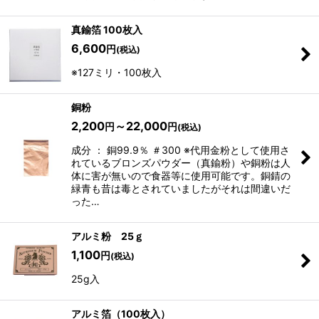
真鍮箔 100枚入
6,600
円
(税込)
※127ミリ・100枚入
銅粉
2,200
～22,000
円
円
(税込)
成分 ： 銅99.9％ ＃300 ※代用金粉として使用さ
れているブロンズパウダー（真鍮粉）や銅粉は人
体に害が無いので食器等に使用可能です。銅錆の
緑青も昔は毒とされていましたがそれは間違いだ
った…
アルミ粉 25ｇ
1,100
円
(税込)
25g入
アルミ箔（100枚入）