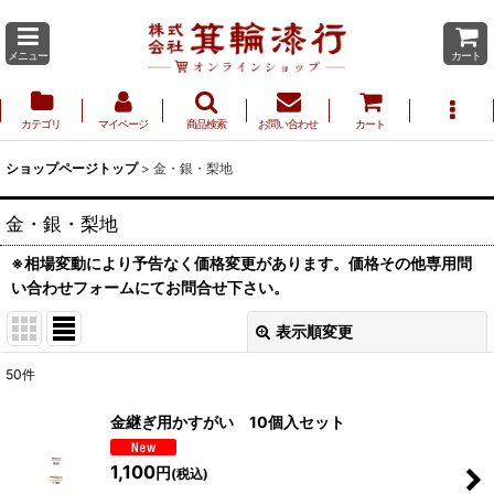
メニュー
カート
カテゴリ
マイページ
商品検索
お問い合わせ
カート
ショップページトップ
>
金・銀・梨地
金・銀・梨地
※相場変動により予告なく価格変更があります。
価格その他専用問
い合わせフォーム
にてお問合せ下さい。
表示順変更
閉じる
50
件
表示数
:
金継ぎ用かすがい 10個入セット
並び順
:
1,100
円
(税込)