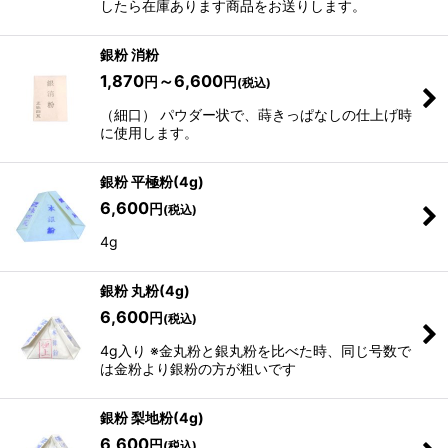
したら在庫あります商品をお送りします。
銀粉 消粉
1,870
～6,600
円
円
(税込)
（細口） パウダー状で、蒔きっぱなしの仕上げ時
に使用します。
銀粉 平極粉(4g)
6,600
円
(税込)
4g
銀粉 丸粉(4g)
6,600
円
(税込)
4g入り ※金丸粉と銀丸粉を比べた時、同じ号数で
は金粉より銀粉の方が粗いです
銀粉 梨地粉(4g)
6,600
円
(税込)