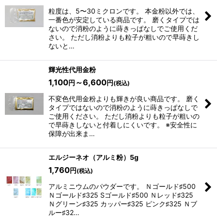
粒度は、5〜30ミクロンです。 本金粉以外では、
一番色が安定している商品です。 磨くタイプでは
ないので消粉のように蒔きっぱなしでご使用くだ
さい。 ただし消粉よりも粒子が粗いので早蒔きし
ないと…
輝光性代用金粉
1,100
～6,600
円
円
(税込)
不変色代用金粉よりも輝きが良い商品です。 磨く
タイプではないので消粉のように蒔きっぱなしで
ご使用ください。 ただし消粉よりも粒子が粗いの
で早蒔きしないと付着しにくいです。 ※安全性に
保障が出来ま…
エルジーネオ（アルミ粉）5g
1,760
円
(税込)
アルミニウムのパウダーです。 Ｎゴールド♯500
Ｎゴールド♯325 Sゴールド♯500 Ｎレッド♯325
Ｎグリーン♯325 カッパー♯325 ピンク♯325 Ｎブ
ルー♯32…