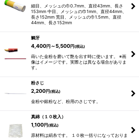
細目、メッシュの巾0.7mm、直径43mm、長さ
153mm 中目、メッシュの巾1mm、直径44mm、
長さ152mm 荒目、メッシュの巾1.5mm、直径
44mm、長さ152mm
鯛牙
4,400
～5,500
円
円
(税込)
蒔いた金粉を磨いて艶を出す時に使います。 ※画
像はイメージです。実際とは異なる場合がありま
す。
粉さじ
2,200
円
(税込)
金粉や銀粉など、粉用のさじです。
真綿（１０枚入）
1,100
円
(税込)
原材料は絹糸です。 １０枚一括りになっておりま