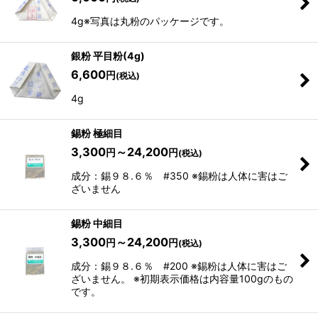
4g※写真は丸粉のパッケージです。
銀粉 平目粉(4g)
6,600
円
(税込)
4g
錫粉 極細目
3,300
～24,200
円
円
(税込)
成分：錫９８.６％ #350 ※錫粉は人体に害はご
ざいません
錫粉 中細目
3,300
～24,200
円
円
(税込)
成分：錫９８.６％ #200 ※錫粉は人体に害はご
ざいません。 ※初期表示価格は内容量100gのもの
です。