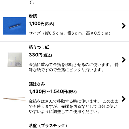
す。
粉鎮
1,100
円
(税込)
サイズ（縦0.5ｃｍ、横6ｃｍ、高さ0.5ｃｍ）
箔うつし紙
330
円
(税込)
金箔に重ねて金箔を移動させるのに使います。 特
殊な紙ですので金箔にピッタリ沿います。
箔はさみ
1,430
～1,540
円
円
(税込)
金箔をはさんで移動する時に使います。 このまま
でも使えますが、先端を切るなどして自分に使い
やすいように調整してご使用ください。
爪盤（プラスチック）