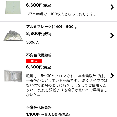
6,600
円
(税込)
127ｍｍ幅で、100枚入となっております。
アルミフレーク(#40) 500ｇ
8,800
円
(税込)
500g入
不変色代用銀粉
6,600
円
(税込)
粒度は、5〜30ミクロンです。 本金粉以外では、
一番色が安定している商品です。 磨くタイプでは
ないので消粉のように蒔きっぱなしでご使用くだ
さい。 ただし消粉よりも粒子が粗いので早蒔きし
ないと…
不変色代用金粉
1,100
～6,600
円
円
(税込)