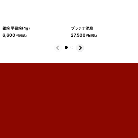
銀粉 平目粉(4g)
プラチナ消粉
6,600
27,500
円
円
(税込)
(税込)