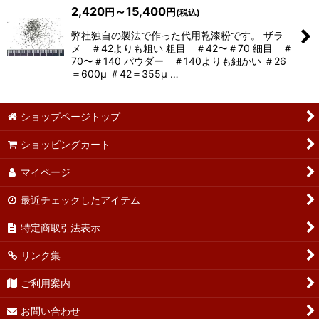
2,420
～15,400
円
円
(税込)
弊社独自の製法で作った代用乾漆粉です。 ザラ
メ ＃42よりも粗い 粗目 ＃42〜＃70 細目 ＃
70〜＃140 パウダー ＃140よりも細かい ＃26
＝600μ ＃42＝355μ …
ショップページトップ
ショッピングカート
マイページ
最近チェックしたアイテム
特定商取引法表示
リンク集
ご利用案内
お問い合わせ