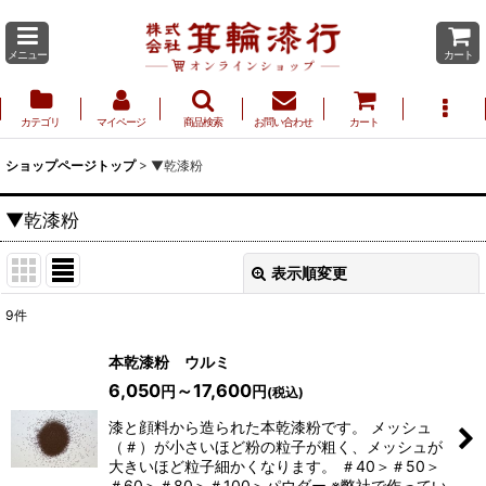
メニュー
カート
カテゴリ
マイページ
商品検索
お問い合わせ
カート
ショップページトップ
>
▼乾漆粉
▼乾漆粉
表示順変更
閉じる
9
件
サブカテゴリ
:
本乾漆粉 ウルミ
6,050
～17,600
円
円
(税込)
表示数
:
漆と顔料から造られた本乾漆粉です。 メッシュ
（＃）が小さいほど粉の粒子が粗く、メッシュが
大きいほど粒子細かくなります。 ＃40＞＃50＞
並び順
:
＃60＞＃80＞＃100＞パウダー ※弊社で作ってい