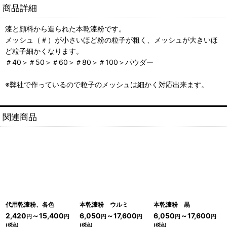
商品詳細
漆と顔料から造られた本乾漆粉です。
メッシュ（＃）が小さいほど粉の粒子が粗く、メッシュが大きいほ
ど粒子細かくなります。
＃40＞＃50＞＃60＞＃80＞＃100＞パウダー
※弊社で作っているので粒子のメッシュは細かく対応出来ます。
関連商品
代用乾漆粉、各色
本乾漆粉 ウルミ
本乾漆粉 黒
2,420
～15,400
6,050
～17,600
6,050
～17,600
円
円
円
円
円
円
(税込)
(税込)
(税込)