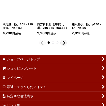
四角皿、栃、301ｘ210
四方折れ皿（風車）、
銘々皿小、栃、φ150ｘ
ｘ15（No.115）
桐、210ｘ15（No.55）
17（No.50）
4,290
2,200
2,090
円
円
円
(税込)
(税込)
(税込)
ショップページトップ
ショッピングカート
マイページ
最近チェックしたアイテム
特定商取引法表示
リンク集