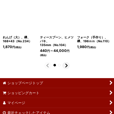
れんげ（大）、欅、
ティースプーン、ヒメツ
フォーク（手作り）、
168×43（No.234）
バキ、
欅、196ｍｍ（No.110）
135mm（No.104）
1,870
1,980
円
円
(税込)
(税込)
440
～44,000
円
円
(税込)
ショップページトップ
ショッピングカート
マイページ
最近チェックしたアイテム