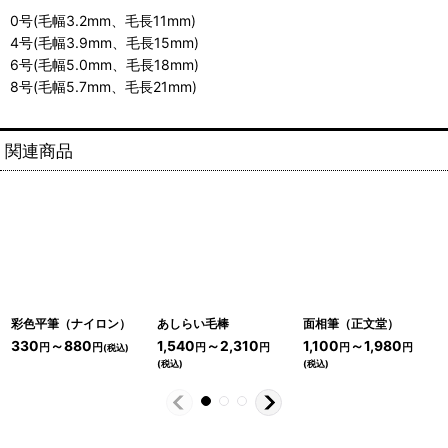
0号(毛幅3.2mm、毛長11mm)
4号(毛幅3.9mm、毛長15mm)
6号(毛幅5.0mm、毛長18mm)
8号(毛幅5.7mm、毛長21mm)
関連商品
彩色平筆（ナイロン）
あしらい毛棒
面相筆（正文堂）
330
～880
1,540
～2,310
1,100
～1,980
円
円
円
円
円
円
(税込)
(税込)
(税込)