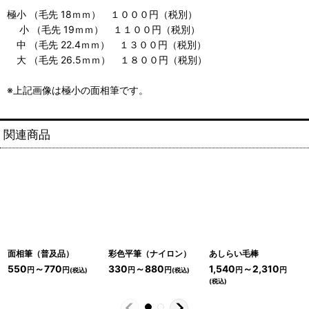
極小 （毛先 18ｍｍ） １０００円（税別）
小 （毛先 19ｍｍ） １１００円（税別）
中 （毛先 22.4ｍｍ） １３００円（税別）
大 （毛先 26.5ｍｍ） １８００円（税別）
※上記画像は極小の面相筆です。
関連商品
面相筆（普及品）
彩色平筆（ナイロン）
あしらい毛棒
550
～770
330
～880
1,540
～2,310
円
円
円
円
円
円
(税込)
(税込)
(税込)